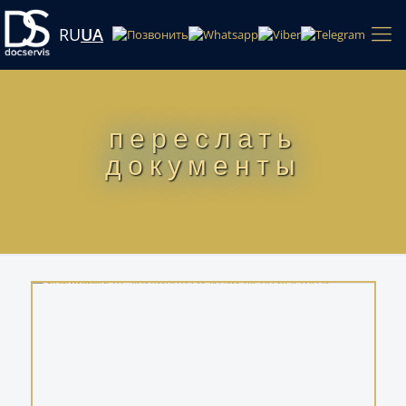
RU
UA
переслать
документы