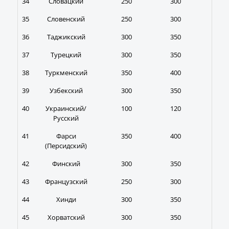
34
Словацкий
250
300
350
35
Словенский
250
300
350
36
Таджикский
300
350
400
37
Турецкий
300
350
400
38
Туркменский
350
400
400
39
Узбекский
300
350
400
40
Украинский/
100
120
140
Русский
41
Фарси
350
400
450
(Персидский)
42
Финский
300
350
400
43
Французский
250
300
320
44
Хинди
300
350
400
45
Хорватский
300
350
400