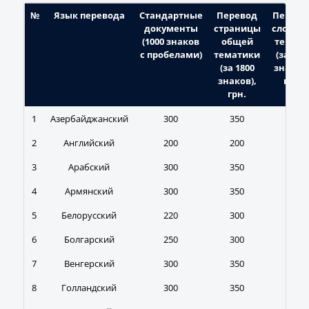
№
Язык перевода
Стандартные
Перевод
Перево
документы
страницы
сложны
(1000 знаков
общей
тексто
с пробелами)
тематики
(за 180
(за 1800
знаков)
знаков),
грн.
грн.
1
Азербайджанский
300
350
400
2
Английский
200
200
250
3
Арабский
300
350
370
4
Армянский
300
350
400
5
Белорусский
220
300
350
6
Болгарский
250
300
350
7
Венгерский
300
350
350
8
Голландский
300
350
400