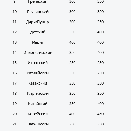
9
Греческий
300
350
350
10
Грузинский
300
350
400
11
Дари/Пушту
300
350
400
12
Датский
350
400
400
13
Иврит
400
400
450
14
Индонезийский
350
400
400
15
Испанский
250
250
300
16
Италяйский
250
250
300
17
Казахский
350
350
400
18
Киргизский
350
350
400
19
Китайский
350
400
450
20
Корейский
400
450
500
21
Латышский
350
350
400