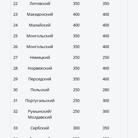
22
Литовский
350
350
400
23
Македонский
400
400
450
24
Малайский
400
400
450
25
Монгольский
350
400
450
26
Монгольский
350
400
450
27
Немецкий
250
250
300
28
Норвежский
350
400
450
29
Персидский
350
400
450
30
Польский
250
280
300
31
Португальский
250
300
350
32
Румынский/
250
300
350
Молдавский
33
Сербский
300
350
400