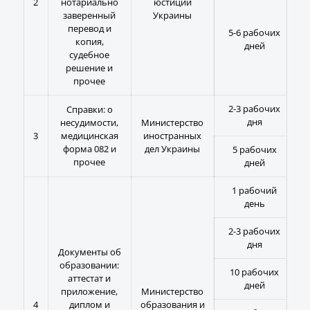
2
нотариально
юстиции
заверенный
Украины
перевод и
5-6 рабочих
копия,
дней
судебное
решение и
прочее
2-3 рабочих
Справки: о
дня
несудимости,
Министерство
3
медицинская
иностранных
форма 082 и
дел Украины
5 рабочих
прочее
дней
1 рабочий
день
2-3 рабочих
дня
Документы об
образовании:
10 рабочих
аттестат и
дней
приложение,
Министерство
4
диплом и
образования и