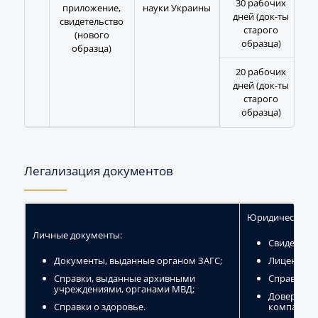
30 рабочих
приложение,
науки Украины
дней (док-ты
свидетельство
старого
(нового
образца)
образца)
20 рабочих
дней (док-ты
старого
образца)
Легализация документов
Юридические д
Личные документы:
Свидетельс
Документы, выданные органом ЗАГС;
Лицензии;
Справки, выданные архивными
Справка с 
учреждениями, органами МВД;
Доверенно
Справки о здоровье.
компании;