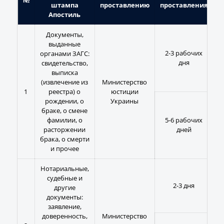
№
штампа
проставлению
проставления
ф
Апостиль
Документы,
выданные
2-3 рабочих
органами ЗАГС:
дня
свидетельство,
выписка
(извлечение из
Министерство
1
реестра) о
юстиции
рождении, о
Украины
браке, о смене
фамилии, о
5-6 рабочих
расторжении
дней
брака, о смерти
и прочее
Нотариальные,
судебные и
2-3 дня
другие
документы:
заявление,
доверенность,
Министерство