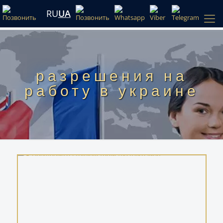
RU
UA
разрешения на
работу в украине