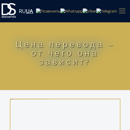
RU
UA
Цена перевода –
от чего она
зависит?