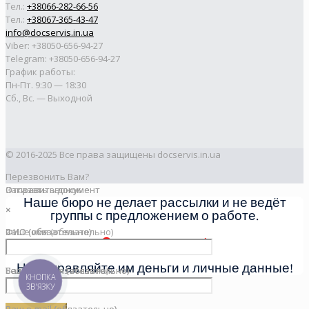
Тел.:
+38066-282-66-56
Тел.:
+38067-365-43-47
info@docservis.in.ua
Viber: +38050-656-94-27
Telegram: +38050-656-94-27
График работы:
Пн-Пт. 9:30 — 18:30
Сб., Вс. — Выходной
© 2016-2025 Все права защищены docservis.in.ua
Перезвонить Вам?
Заказать звонок
Отправить документ
Отправить документ
Наше бюро не делает рассылки и не ведёт
×
×
×
группы с предложением о работе.
Ваше имя (обязательно)
ФИО (обязательно)
ФИО (обязательно)
Это мошенники!
Не отправляйте им деньги и личные данные!
Телефон (обязательно)
Ваш телефон (обязательно)
Ваш телефон (обязательно)
КНОПКА
ЗВ'ЯЗКУ