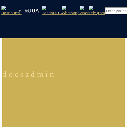
RU
UA
docsadmin