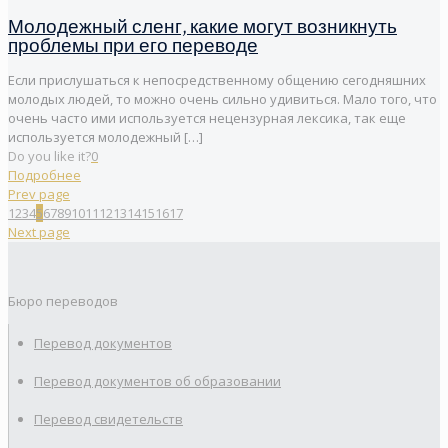
Молодежный сленг, какие могут возникнуть
проблемы при его переводе
Если прислушаться к непосредственному общению сегодняшних
молодых людей, то можно очень сильно удивиться. Мало того, что
очень часто ими используется нецензурная лексика, так еще
используется молодежный
[…]
Do you like it?
0
Подробнее
Prev page
1
2
3
4
5
6
7
8
9
10
11
12
13
14
15
16
17
Next page
Бюро переводов
Перевод документов
Перевод документов об образовании
Перевод свидетельств