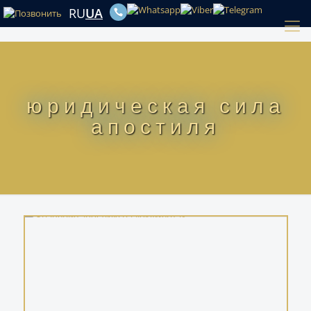
RU
UA
юридическая сила
апостиля