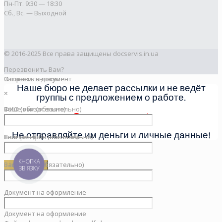
Пн-Пт. 9:30 — 18:30
Сб., Вс. — Выходной
© 2016-2025 Все права защищены docservis.in.ua
Перезвонить Вам?
Заказать звонок
Отправить документ
Отправить документ
Наше бюро не делает рассылки и не ведёт
×
×
×
группы с предложением о работе.
Ваше имя (обязательно)
ФИО (обязательно)
ФИО (обязательно)
Это мошенники!
Не отправляйте им деньги и личные данные!
Телефон (обязательно)
Ваш телефон (обязательно)
Ваш телефон (обязательно)
КНОПКА
Ваш e-mail (обязательно)
Ваш e-mail (обязательно)
ЗВ'ЯЗКУ
Документ на оформление
Документ на оформление
Документ на оформление
Документ на оформление