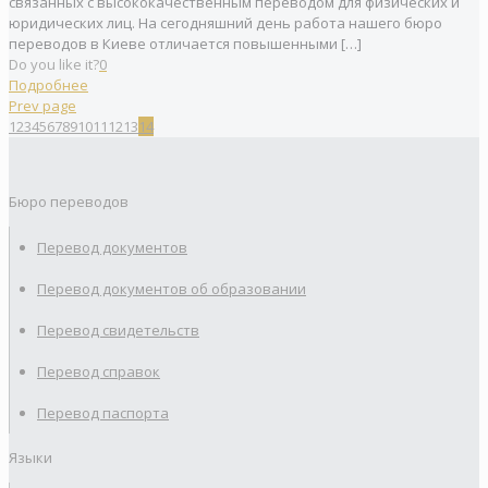
связанных с высококачественным переводом для физических и
юридических лиц. На сегодняшний день работа нашего бюро
переводов в Киеве отличается повышенными
[…]
Do you like it?
0
Подробнее
Prev page
1
2
3
4
5
6
7
8
9
10
11
12
13
14
Бюро переводов
Перевод документов
Перевод документов об образовании
Перевод свидетельств
Перевод справок
Перевод паспорта
Языки