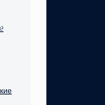
?
акие