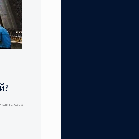
й?
учшить свое