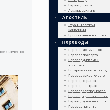
ИТ перевод
Перевод сайта
Локализация игр
Апостиль
Страны Гаагской
Конвенции
Проставление Апостиля
Переводы
Перевод документов
шое количество
Перевод паспорта
Перевод диплома и
аттестата
Нотариальный перевод
Перевод свидетельств
Перевод справок
Перевод контрактов
Перевод сертификатов
Перевод удостоверений
Перевод доверенности
Перевод патента