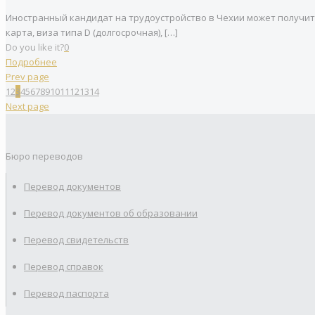
Иностранный кандидат на трудоустройство в Чехии может получить
карта, виза типа D (долгосрочная),
[…]
Do you like it?
0
Подробнее
Prev page
1
2
3
4
5
6
7
8
9
10
11
12
13
14
Next page
Бюро переводов
Перевод документов
Перевод документов об образовании
Перевод свидетельств
Перевод справок
Перевод паспорта