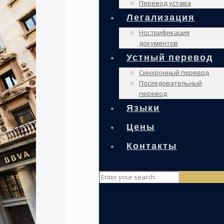
Перевод устава
Легализация
Нострификация
документов
Устный перевод
Синхронный перевод
Последовательный
перевод
Языки
Цены
Контакты