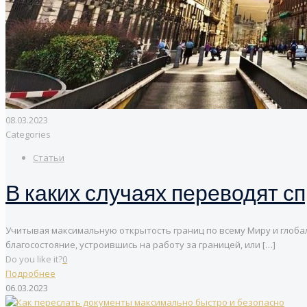
08.03.2023
Categories
Статьи
В каких случаях переводят с
Учитывая максимальную открытость границ по всему Миру и глоба
благосостояние, устроившись на работу за границей, или
[…]
Do you like it?
0
Подробнее
06.03.2023