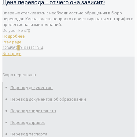
Цена перевода – от чего она зависит?
Впервые сталкиваясь с необходимостью обращения в бюро
переводов Киева, очень непросто сориентироваться в тарифах и
профессионализме компаний.
Do you like it?
0
Подробнее
Prev page
1
2
3
4
5
6
7
8
9
10
11
12
13
14
Next page
Бюро переводов
Перевод документов
Перевод документов об образовании
Перевод свидетельств
Перевод справок
Перевод паспорта