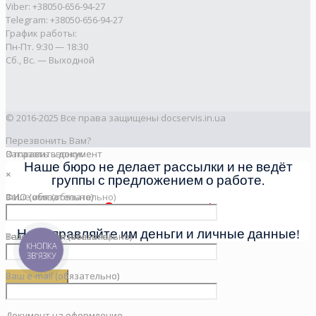
Viber: +38050-656-94-27
Telegram: +38050-656-94-27
График работы:
Пн-Пт. 9:30 — 18:30
Сб., Вс. — Выходной
© 2016-2025 Все права защищены docservis.in.ua
Перезвонить Вам?
Заказать звонок
Отправить документ
Отправить документ
Наше бюро не делает рассылки и не ведёт
×
×
×
группы с предложением о работе.
Ваше имя (обязательно)
ФИО (обязательно)
ФИО (обязательно)
Это мошенники!
Не отправляйте им деньги и личные данные!
Телефон (обязательно)
Ваш телефон (обязательно)
Ваш телефон (обязательно)
КНОПКА
ЗВ'ЯЗКУ
Ваш e-mail (обязательно)
Ваш e-mail (обязательно)
Документ на оформление
Документ на оформление