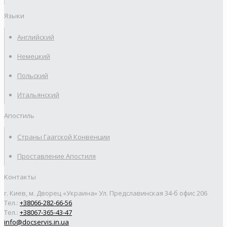
Языки
Английский
Немецкий
Польский
Итальянский
Апостиль
Страны Гаагской Конвенции
Проставление Апостиля
Контакты
г. Киев, м. Дворец «Украина» Ул. Предславинская 34-б офис 206
Тел.:
+38066-282-66-56
Тел.:
+38067-365-43-47
info@docservis.in.ua