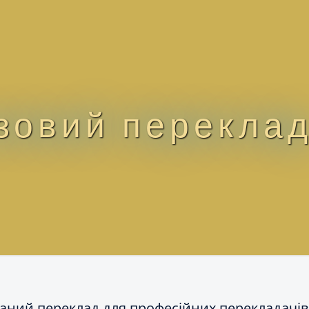
зовий перекла
аний переклад для професійних перекладачів