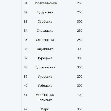
31
Португальська
250
32
Румунська
250
33
Сербська
300
34
Словацька
250
35
Словенська
250
36
Таджицька
300
37
Турецька
300
38
Туркменська
350
39
Угорська
250
40
Узбецька
300
41
Українська/
100
Російська
42
Фарсі
350