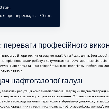
0 грн.
ю бюро перекладів – 50 грн.
 переваги професійного вико
івпраця, а й гори технічної документації. Англійська для нафтогазової 
 паперів. Полегшити роботу з документами зі 100% гарантією відповідн
rvis». Наш досвід та штат співробітників, які володіють необхідною м
лояльною ціною.
ч нафтогазової галузі
д, залежить репутація компаній-партнерів. Навряд чи плідна співпраця
 контракти вимагатимуть тривалого вивчення. У бізнесі час – найважл
о з усіма тонкощами мови, термінології, абревіатур, допоможуть заощ
сових, юридичних та технічних нюансах нафтогазової документації, то