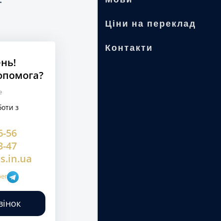
Ціни на переклад
Контакти
нь!
опомога?
оти з
6-56
3-47
s.in.ua
вінок