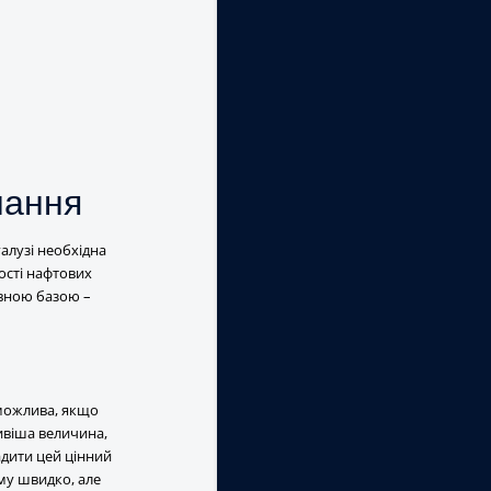
нання
галузі необхідна
ості нафтових
овною базою –
 можлива, якщо
ивіша величина,
адити цей цінний
му швидко, але