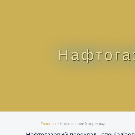
Нафтога
Главная
>
Нафтогазовий переклад
Нафтогазовий переклад –спеціалізов