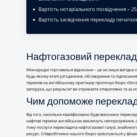
ПЕРЕЗВОНИТЬ
Вартість нотаріального посвідчення – 25
ВАМ?
Вартість засвідчення перекладу печатко
Нафтогазовий переклад:
Міжнародні торговельні відносини – це не лише вигідна сп
будь-якому етапі узгодження, обговорення та підписання
термінів на англійському оригіналу пропонує бюро «Docse
запорука, що результат ви отримаєте оперативно та за 
Чим допоможе переклада
Від того, наскільки кваліфіковано буде виконано перекла
нафтові терміни англійською викличуть непорозуміння, а
тому послуги перекладача нафтогазової галузі, знайомог
ресурс. Співробітники нашого бюро орієнтуються у фінан