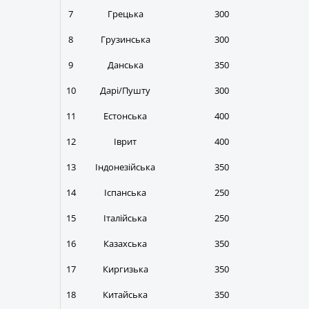
7
Грецька
300
8
Грузинська
300
9
Данська
350
10
Дарі/Пушту
300
11
Естонська
400
12
Іврит
400
13
Індонезійська
350
14
Іспанська
250
15
Італійська
250
16
Казахська
350
17
Киргизька
350
18
Китайська
350