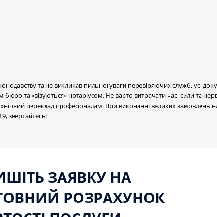
онодавству та не викликав пильної уваги перевіряючих служб, усі док
бюро та «візуються» нотаріусом. Не варто витрачати час, сили та нер
 технічний переклад професіоналам. При виконанні великих замовлень 
19, звертайтесь!
ИШІТЬ ЗАЯВКУ НА
ТОВНИЙ РОЗРАХУНОК