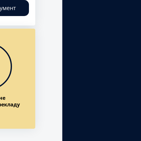
кумент
не
рекладу