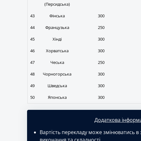
(Персидська)
43
Фінська
300
44
Французька
250
45
Хінді
300
46
Хорватська
300
47
Чеська
250
48
Чорногорська
300
49
Шведська
300
50
Японська
300
Додаткова інформа
Вартість перекладу може змінюватись в з
виконання та складності.