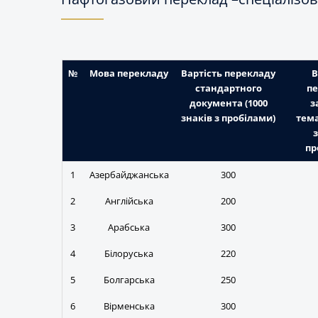
№
Мова перекладу
Вартість перекладу
В
стандартного
пе
документа (1000
з
знаків з пробілами)
тема
з
пр
1
Азербайджанська
300
2
Англійська
200
3
Арабська
300
4
Білоруська
220
5
Болгарська
250
6
Вірменська
300