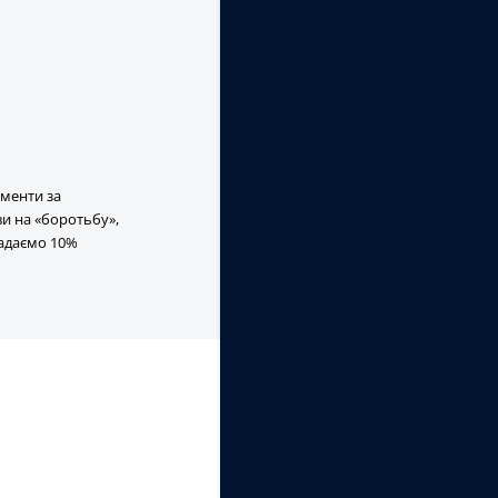
ументи за
ви на «боротьбу»,
надаємо 10%