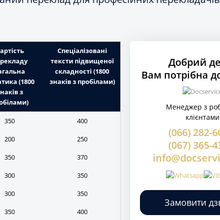
артість
Спеціалізовані
Добрий де
рекладу
тексти підвищеної
агальна
складності (1800
Вам потрібна д
тика (1800
знаків з пробілами)
наків з
обілами)
Менеджер з роб
клієнтами
350
400
(066) 282-6
200
250
(067) 365-4
info@docservi
350
370
300
350
300
350
Замовити дз
350
400