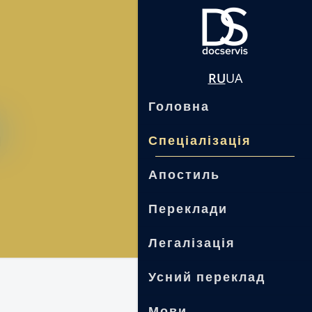
RU
UA
Головна
д
Спеціалізація
Апостиль
Переклади
Легалізація
Усний переклад
.
Мови