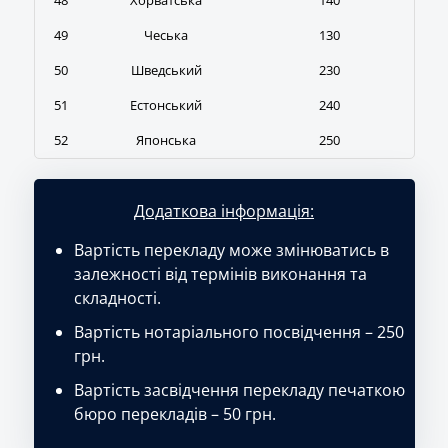
48
Хорватська
140
49
Чеська
130
50
Шведський
230
51
Естонський
240
52
Японська
250
Додаткова інформація:
Вартість перекладу може змінюватись в
залежності від термінів виконання та
складності.
Вартість нотаріального посвідчення – 250
грн.
Вартість засвідчення перекладу печаткою
бюро перекладів – 50 грн.