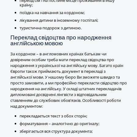
переїзд сім'ї на постійне місце проживання в іншу
країну;
поїздка на навчання за кордоном;
лікування дитини в іноземному госпіталі;
туристична подорож з дитиною.
Переклад свідоцтва про народження
англійською мовою
За кордоном – в англомовних країнах батькам чи
довіреним особам треба мати переклад свідоцтва про
народження з української на англійську мову. Багато країн
Європи також приймають документ в перекладі з
англійської мови. У нашому бюро Ви зможете швидко та
просто замовити, а ми професійно перекласти свідоцтво про
народження на англійську. У складі штатних перекладачів
дипломовані досвідчені лінгвісти з відповідальним
ставленням до службових обов'язків. Особливості роботи
над документом:
перекладається текст з обох сторін;
форматування – аналогічно до оригіналу;
зберігається вся структура документа;