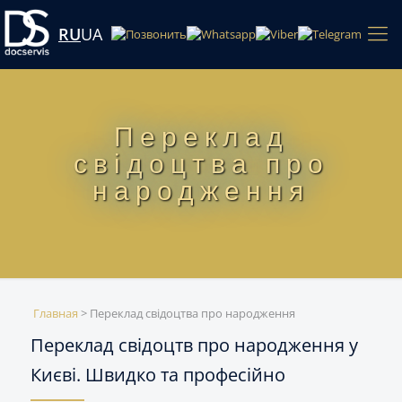
RU
UA
Переклад
свідоцтва про
народження
Главная
>
Переклад свідоцтва про народження
Переклад свідоцтв про народження у
Києві. Швидко та професійно